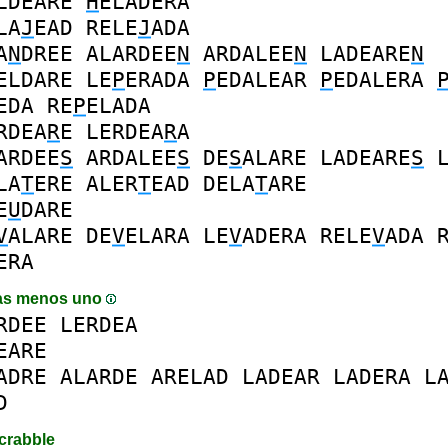
LDEARE
H
ELADERA
LA
J
EAD
RELE
J
ADA
A
N
DREE
ALARDEE
N
ARDALEE
N
LADEARE
N
ELDARE
LE
P
ERADA
P
EDALEAR
P
EDALERA
EDA
RE
P
ELADA
RDEA
R
E
LERDEA
R
A
ARDEE
S
ARDALEE
S
DE
S
ALARE
LADEARE
S
LA
T
ERE
ALER
T
EAD
DELA
T
ARE
E
U
DARE
V
ALARE
DE
V
ELARA
LE
V
ADERA
RELE
V
ADA
ERA
as menos uno
RDEE
LERDEA
EARE
ADRE
ALARDE
ARELAD
LADEAR
LADERA
L
D
crabble