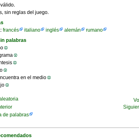
válido.
, sin reglas del juego.
as
a:
francés
italiano
inglés
alemán
rumano
in palabras
mo
ograma
ntesis
jo
ncuentra en el medio
ijo
leatoria
Vo
terior
Siguie
 de palabras
recomendados