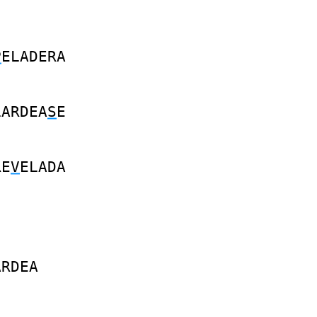
P
ELADERA
LARDEA
S
E
RE
V
ELADA
ARDEA