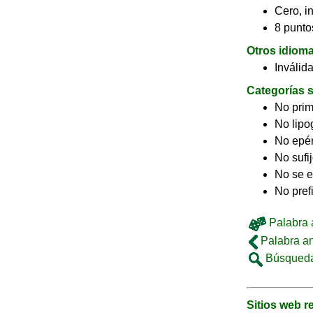
Cero, in
8 puntos
Otros idiom
Inválid
Categorías s
No pri
No lip
No epé
No sufi
No se e
No pref
Palabra a
Palabra an
Búsqueda
Sitios web 