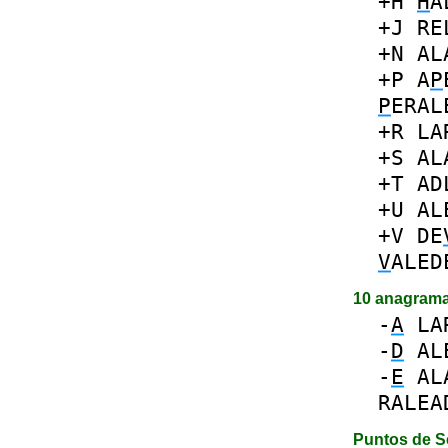
+H
H
A
+J
RE
+N
AL
+P
A
P
P
ERAL
+R
LA
+S
AL
+T
AD
+U
AL
+V
DE
V
ALED
10 anagram
-
A
LA
-
D
AL
-
E
AL
RALEA
Puntos de S