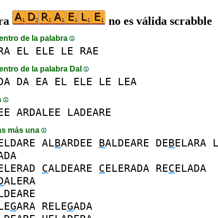
bra
no es válida scrabble
entro de la palabra
RA
EL
ELE
LE
RAE
entro de la palabra DaI
DA
DA
EA
EL
ELE
LE
LEA
s
EE
ARDALEE
LADEARE
as más una
ELDARE
AL
B
ARDEE
B
ALDEARE
DE
B
ELARA
ADA
ELERAD
C
ALDEARE
C
ELERADA
RE
C
ELADA
D
ALERA
LDEARE
LE
G
ARA
RELE
G
ADA