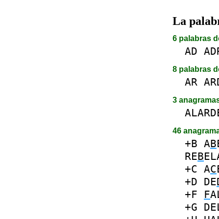
La pala
6 palabras d
AD
AD
8 palabras d
AR
AR
3 anagrama
ALARD
46 anagram
+B
A
B
RE
B
EL
+C
A
C
+D
DE
+F
F
A
+G
DE