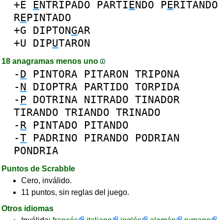
+E
E
NTRIPADO
PARTI
E
NDO
P
E
RITANDO
R
E
PINTADO
+G
DIPTON
G
AR
+U
DIP
U
TARON
18 anagramas menos uno
-
D
PINTORA
PITARON
TRIPONA
-
N
DIOPTRA
PARTIDO
TORPIDA
-
P
DOTRINA
NITRADO
TINADOR
TIRANDO
TRIANDO
TRINADO
-
R
PINTADO
PITANDO
-
T
PADRINO
PIRANDO
PODRIAN
PONDRIA
Puntos de Scrabble
Cero, inválido.
11 puntos, sin reglas del juego.
Otros idiomas