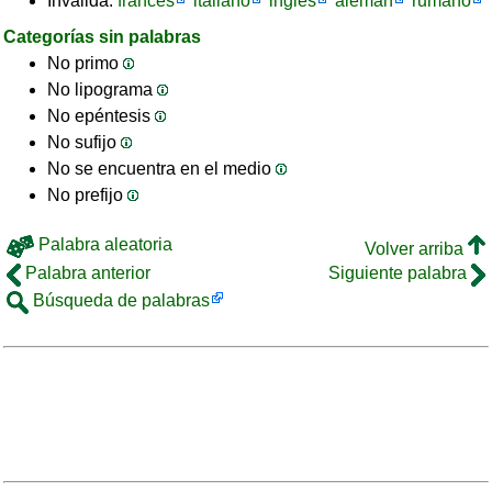
Inválida:
francés
italiano
inglés
alemán
rumano
Categorías sin palabras
No primo
No lipograma
No epéntesis
No sufijo
No se encuentra en el medio
No prefijo
Palabra aleatoria
Volver arriba
Palabra anterior
Siguiente palabra
Búsqueda de palabras