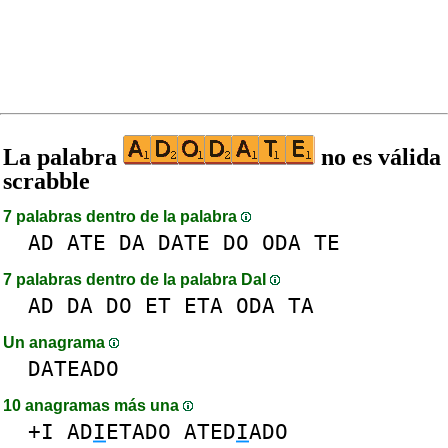
La palabra
no es válida
scrabble
7 palabras dentro de la palabra
AD
ATE
DA
DATE
DO
ODA
TE
7 palabras dentro de la palabra DaI
AD
DA
DO
ET
ETA
ODA
TA
Un anagrama
DATEADO
10 anagramas más una
+I
AD
I
ETADO
ATED
I
ADO