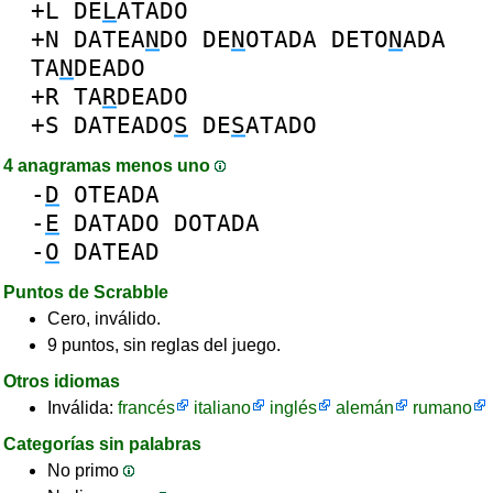
+L
DE
L
ATADO
+N
DATEA
N
DO
DE
N
OTADA
DETO
N
ADA
TA
N
DEADO
+R
TA
R
DEADO
+S
DATEADO
S
DE
S
ATADO
4 anagramas menos uno
-
D
OTEADA
-
E
DATADO
DOTADA
-
O
DATEAD
Puntos de Scrabble
Cero, inválido.
9 puntos, sin reglas del juego.
Otros idiomas
Inválida:
francés
italiano
inglés
alemán
rumano
Categorías sin palabras
No primo