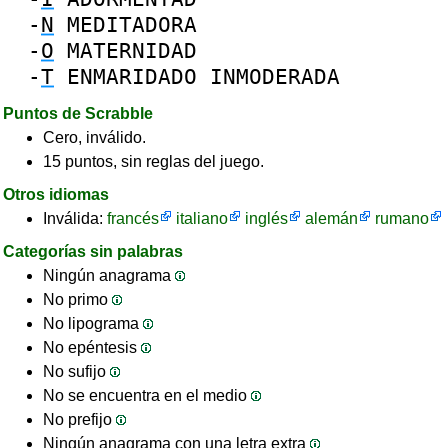
-
N
MEDITADORA
-
O
MATERNIDAD
-
T
ENMARIDADO
INMODERADA
Puntos de Scrabble
Cero, inválido.
15 puntos, sin reglas del juego.
Otros idiomas
Inválida:
francés
italiano
inglés
alemán
rumano
Categorías sin palabras
Ningún anagrama
No primo
No lipograma
No epéntesis
No sufijo
No se encuentra en el medio
No prefijo
Ningún anagrama con una letra extra