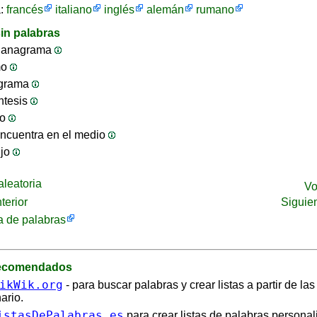
a:
francés
italiano
inglés
alemán
rumano
in palabras
 anagrama
mo
ograma
ntesis
jo
ncuentra en el medio
ijo
leatoria
Vo
terior
Siguie
 de palabras
recomendados
ikWik.org
- para buscar palabras y crear listas a partir de la
ario.
istasDePalabras.es
para crear listas de palabras personal