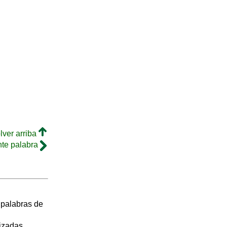
lver arriba
nte palabra
s palabras de
izadas.