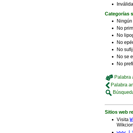
Inválid
Categorías s
Ningún
No pri
No lip
No epé
No sufi
No se e
No pref
Palabra a
Palabra an
Búsqueda
Sitios web 
W
Visita
Wikcion
www.L