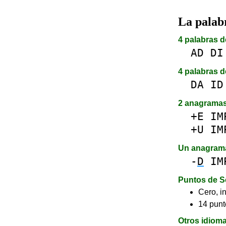
La pala
4 palabras d
AD
DI
4 palabras d
DA
ID
2 anagrama
+E
IM
+U
IM
Un anagram
-
D
IM
Puntos de S
Cero, in
14 punt
Otros idiom