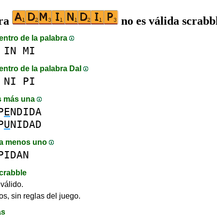
bra
no es válida scrabb
entro de la palabra
IN
MI
entro de la palabra DaI
NI
PI
s más una
P
E
NDIDA
P
U
NIDAD
a menos uno
PIDAN
crabble
válido.
os, sin reglas del juego.
as