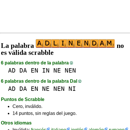
La palabra
no
es válida scrabble
6 palabras dentro de la palabra
AD
DA
EN
IN
NE
NEN
6 palabras dentro de la palabra DaI
AD
DA
EN
NE
NEN
NI
Puntos de Scrabble
Cero, inválido.
14 puntos, sin reglas del juego.
Otros idiomas
Inválida:
francés
italiano
inglés
alemán
rumano