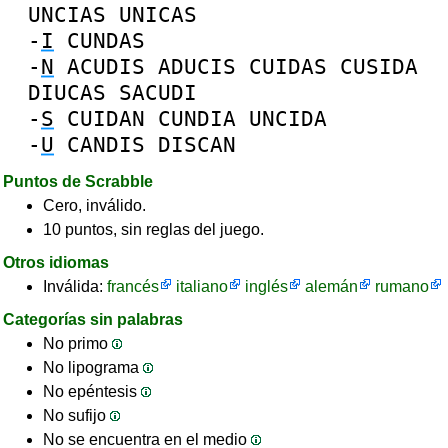
UNCIAS
UNICAS
-
I
CUNDAS
-
N
ACUDIS
ADUCIS
CUIDAS
CUSIDA
DIUCAS
SACUDI
-
S
CUIDAN
CUNDIA
UNCIDA
-
U
CANDIS
DISCAN
Puntos de Scrabble
Cero, inválido.
10 puntos, sin reglas del juego.
Otros idiomas
Inválida:
francés
italiano
inglés
alemán
rumano
Categorías sin palabras
No primo
No lipograma
No epéntesis
No sufijo
No se encuentra en el medio