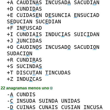
+A
CAUDIN
A
S
INCUSAD
A
SACUDI
A
N
+D
CUNDI
D
AS
+E
CUIDAS
E
N
D
E
SUNCIA
E
NSUCIAD
S
E
DUCIAN
SUC
E
DIAN
+F
IN
F
USCAD
+I
CUNDIA
I
S
INDUC
I
AS
SUIC
I
DAN
+J
J
UNCIDAS
+O
CAUDIN
O
S
INCUSAD
O
SACUDI
O
N
SUDACI
O
N
+R
CUNDI
R
AS
+S
SUCINDA
S
+T
DISCU
T
AN
T
INCUDAS
+Z
INDU
Z
CAS
22 anagramas menos uno
-
A
CUNDIS
-
C
INSUDA
SUINDA
UNIDAS
-
D
CUINAS
CUNAIS
CUSIAN
INCUSA