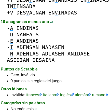
IN
T
ENSADA
+V
DES
V
AINAN
EN
V
INADAS
10 anagramas menos uno
-
A
ENDINAS
-
D
NANEAIS
-
E
ANDINAS
-
I
ADENSAN
NADASEN
-
N
ADENIAS
ADIASEN
ANIDASE
ASEDIAN
DESAINA
Puntos de Scrabble
Cero, inválido.
9 puntos, sin reglas del juego.
Otros idiomas
Inválida:
francés
italiano
inglés
alemán
rumano
Categorías sin palabras
No epéntesis