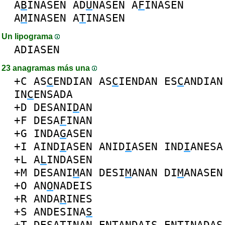
A
B
INASEN
AD
U
NASEN
A
F
INASEN
A
M
INASEN
A
T
INASEN
Un lipograma
ADIASEN
23 anagramas más una
+C
AS
C
ENDIAN
AS
C
IENDAN
ES
C
ANDIAN
IN
C
ENSADA
+D
DESANI
D
AN
+F
DESA
F
INAN
+G
INDA
G
ASEN
+I
AIND
I
ASEN
ANID
I
ASEN
IND
I
ANESA
+L
A
L
INDASEN
+M
DESANI
M
AN
DESI
M
ANAN
DI
M
ANASEN
+O
AN
O
NADEIS
+R
ANDA
R
INES
+S
ANDESINA
S
+T
DESA
T
INAN
EN
T
ANDAIS
EN
T
INADAS