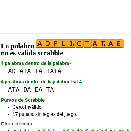
La palabra
no es válida scrabble
4 palabras dentro de la palabra
AD
ATA
TA
TATA
4 palabras dentro de la palabra DaI
ATA
DA
EA
TA
Puntos de Scrabble
Cero, inválido.
17 puntos, sin reglas del juego.
Otros idiomas
Inválida:
francés
italiano
inglés
alemán
rumano