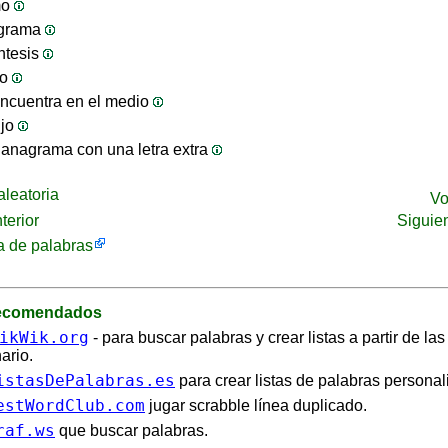
mo
ograma
ntesis
jo
ncuentra en el medio
ijo
anagrama con una letra extra
leatoria
Vo
terior
Siguie
 de palabras
recomendados
ikWik.org
- para buscar palabras y crear listas a partir de la
ario.
istasDePalabras.es
para crear listas de palabras personal
estWordClub.com
jugar scrabble línea duplicado.
raf.ws
que buscar palabras.