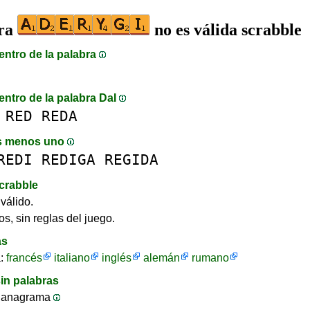
bra
no es válida scrabble
entro de la palabra
entro de la palabra DaI
RED
REDA
s menos uno
REDI
REDIGA
REGIDA
crabble
válido.
os, sin reglas del juego.
as
a:
francés
italiano
inglés
alemán
rumano
in palabras
 anagrama