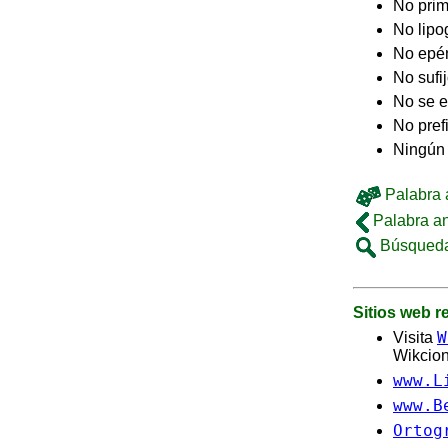
No pri
No lip
No epé
No sufi
No se e
No pref
Ningún 
Palabra a
Palabra an
Búsqueda
Sitios web 
W
Visita
Wikcion
www.L
www.B
Ortog