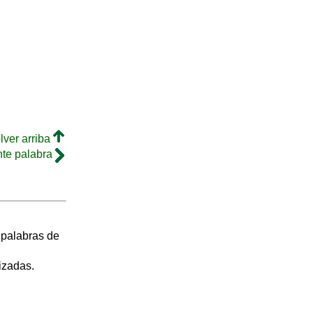
lver arriba
nte palabra
s palabras de
izadas.