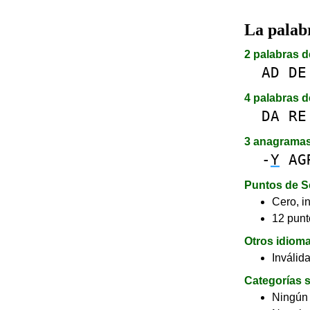
La pala
2 palabras d
AD
DE
4 palabras d
DA
RE
3 anagrama
-
Y
AG
Puntos de S
Cero, in
12 punt
Otros idiom
Inválid
Categorías s
Ningún