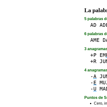
La pala
5 palabras d
AD
AD
6 palabras d
AME
D
3 anagrama
+P
EM
+R
JU
4 anagrama
-
A
JU
-
E
MU
-
U
MA
Puntos de S
Cero, in