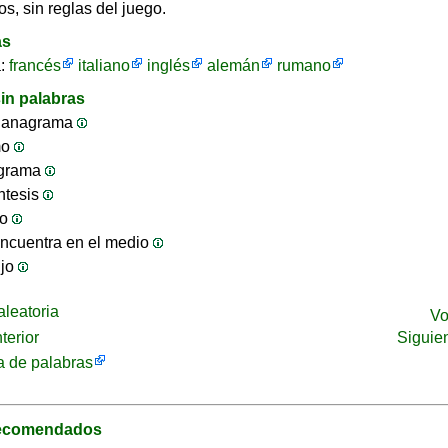
os, sin reglas del juego.
as
a:
francés
italiano
inglés
alemán
rumano
in palabras
 anagrama
mo
ograma
ntesis
jo
ncuentra en el medio
ijo
leatoria
Vo
terior
Siguie
 de palabras
recomendados