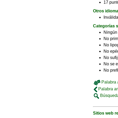
17 punt
Otros idiom
Inválid
Categorías s
Ningún
No pri
No lip
No epé
No sufi
No se e
No pref
Palabra a
Palabra an
Búsqueda
Sitios web 