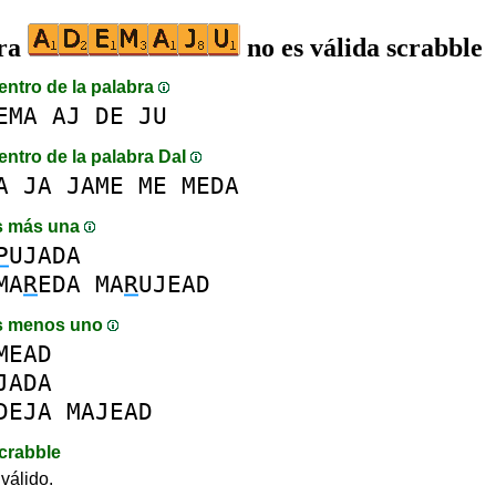
bra
no es válida scrabble
entro de la palabra
EMA
AJ
DE
JU
entro de la palabra DaI
A
JA
JAME
ME
MEDA
s más una
P
UJADA
MA
R
EDA
MA
R
UJEAD
s menos uno
MEAD
JADA
DEJA
MAJEAD
crabble
válido.