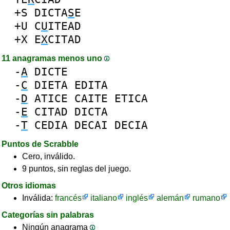
+S
DICTA
S
E
+U
C
U
ITEAD
+X
E
X
CITAD
11 anagramas menos uno
-
A
DICTE
-
C
DIETA
EDITA
-
D
ATICE
CAITE
ETICA
-
E
CITAD
DICTA
-
T
CEDIA
DECAI
DECIA
Puntos de Scrabble
Cero, inválido.
9 puntos, sin reglas del juego.
Otros idiomas
Inválida:
francés
italiano
inglés
alemán
rumano
Categorías sin palabras
Ningún anagrama