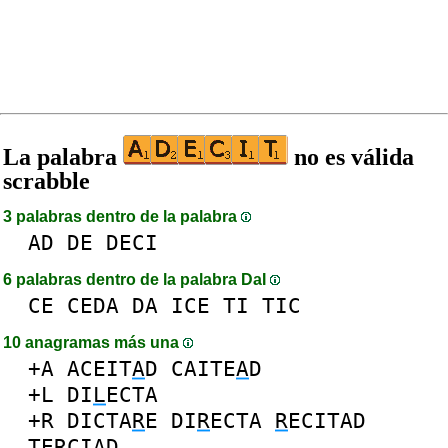
La palabra
no es válida
scrabble
3 palabras dentro de la palabra
AD
DE
DECI
6 palabras dentro de la palabra DaI
CE
CEDA
DA
ICE
TI
TIC
10 anagramas más una
+A
ACEIT
A
D
CAITE
A
D
+L
DI
L
ECTA
+R
DICTA
R
E
DI
R
ECTA
R
ECITAD
TE
R
CIAD