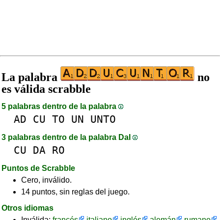
La palabra
no
es válida scrabble
5 palabras dentro de la palabra
AD
CU
TO
UN
UNTO
3 palabras dentro de la palabra DaI
CU
DA
RO
Puntos de Scrabble
Cero, inválido.
14 puntos, sin reglas del juego.
Otros idiomas
Inválida:
francés
italiano
inglés
alemán
rumano