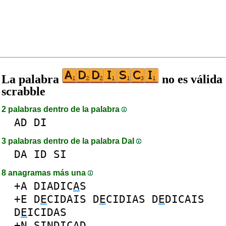
La palabra
no es válida
scrabble
2 palabras dentro de la palabra
AD
DI
3 palabras dentro de la palabra DaI
DA
ID
SI
8 anagramas más una
+A
DIADIC
A
S
+E
D
E
CIDAIS
D
E
CIDIAS
D
E
DICAIS
D
E
ICIDAS
+N
SI
N
DICAD