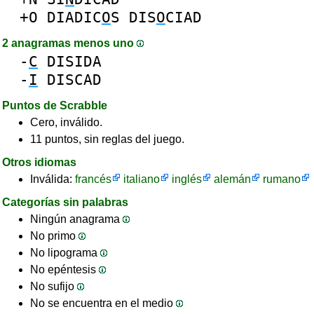
+O
DIADIC
O
S
DIS
O
CIAD
2 anagramas menos uno
-
C
DISIDA
-
I
DISCAD
Puntos de Scrabble
Cero, inválido.
11 puntos, sin reglas del juego.
Otros idiomas
Inválida:
francés
italiano
inglés
alemán
rumano
Categorías sin palabras
Ningún anagrama
No primo
No lipograma
No epéntesis
No sufijo
No se encuentra en el medio