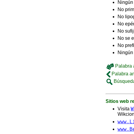
Ningún
No pri
No lip
No epé
No sufi
No se e
No pref
Ningún
Palabra a
Palabra an
Búsqueda
Sitios web 
W
Visita
Wikcion
www.L
www.B