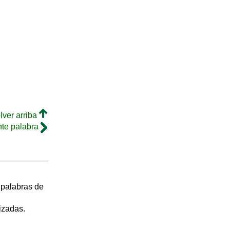
lver arriba
nte palabra
s palabras de
izadas.