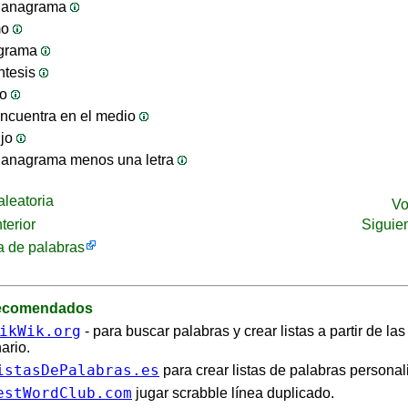
 anagrama
mo
ograma
ntesis
jo
ncuentra en el medio
ijo
 anagrama menos una letra
leatoria
Vo
terior
Siguie
 de palabras
recomendados
ikWik.org
- para buscar palabras y crear listas a partir de la
ario.
istasDePalabras.es
para crear listas de palabras personal
estWordClub.com
jugar scrabble línea duplicado.