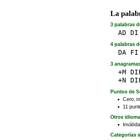
La pala
3 palabras d
AD
DI
4 palabras d
DA
FI
3 anagrama
+M
DI
+N
DI
Puntos de S
Cero, in
11 punto
Otros idiom
Inválid
Categorías s