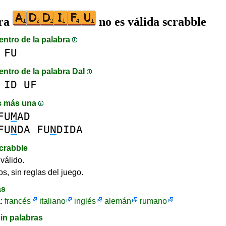
bra
no es válida scrabble
entro de la palabra
FU
entro de la palabra DaI
ID
UF
s más una
FU
M
AD
FU
N
DA
FU
N
DIDA
crabble
válido.
s, sin reglas del juego.
as
a:
francés
italiano
inglés
alemán
rumano
in palabras