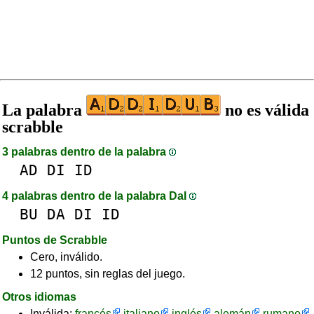
La palabra
no es válida
scrabble
3 palabras dentro de la palabra
AD
DI
ID
4 palabras dentro de la palabra DaI
BU
DA
DI
ID
Puntos de Scrabble
Cero, inválido.
12 puntos, sin reglas del juego.
Otros idiomas
Inválida:
francés
italiano
inglés
alemán
rumano