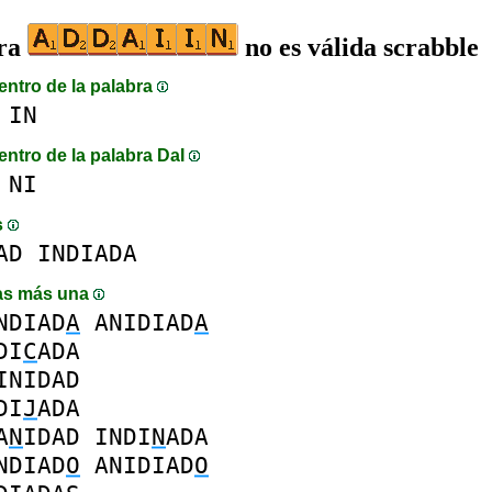
bra
no es válida scrabble
entro de la palabra
IN
entro de la palabra DaI
NI
s
AD
INDIADA
as más una
NDIAD
A
ANIDIAD
A
DI
C
ADA
INIDAD
DI
J
ADA
A
N
IDAD
INDI
N
ADA
NDIAD
O
ANIDIAD
O