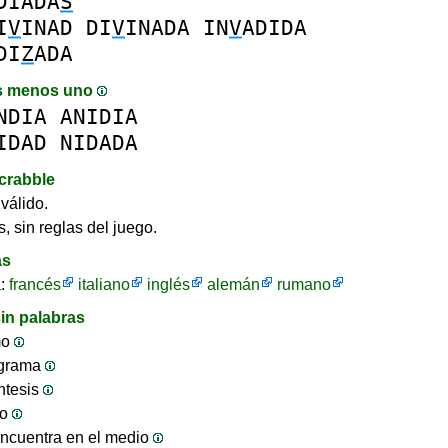
DIADA
S
I
V
INAD
DI
V
INADA
IN
V
ADIDA
DI
Z
ADA
s menos uno
NDIA
ANIDIA
IDAD
NIDADA
crabble
válido.
, sin reglas del juego.
as
a:
francés
italiano
inglés
alemán
rumano
in palabras
mo
ograma
ntesis
jo
ncuentra en el medio