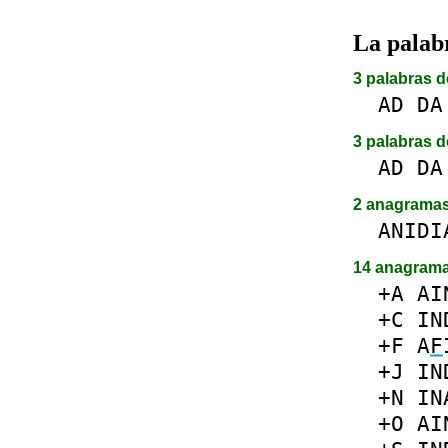
La pala
3 palabras d
AD
DA
3 palabras d
AD
DA
2 anagrama
ANIDI
14 anagram
+A
AI
+C
IN
+F
A
F
+J
IN
+N
IN
+O
AI