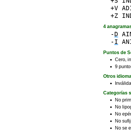
+S
IN
+V
AD
+Z
IN
4 anagrama
-
D
AI
-
I
AN
Puntos de S
Cero, in
9 puntos
Otros idiom
Inválid
Categorías s
No pri
No lip
No epé
No sufi
No se e