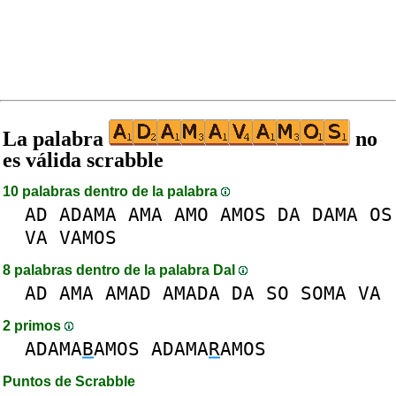
La palabra
no
es válida scrabble
10 palabras dentro de la palabra
AD
ADAMA
AMA
AMO
AMOS
DA
DAMA
OS
VA
VAMOS
8 palabras dentro de la palabra DaI
AD
AMA
AMAD
AMADA
DA
SO
SOMA
VA
2 primos
ADAMA
B
AMOS
ADAMA
R
AMOS
Puntos de Scrabble