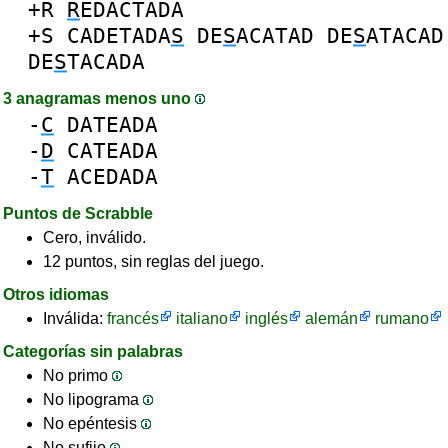
+R
R
EDACTADA
+S
CADETADA
S
DE
S
ACATAD
DE
S
ATACAD
DE
S
TACADA
3 anagramas menos uno
-
C
DATEADA
-
D
CATEADA
-
T
ACEDADA
Puntos de Scrabble
Cero, inválido.
12 puntos, sin reglas del juego.
Otros idiomas
Inválida:
francés
italiano
inglés
alemán
rumano
Categorías sin palabras
No primo
No lipograma
No epéntesis
No sufijo