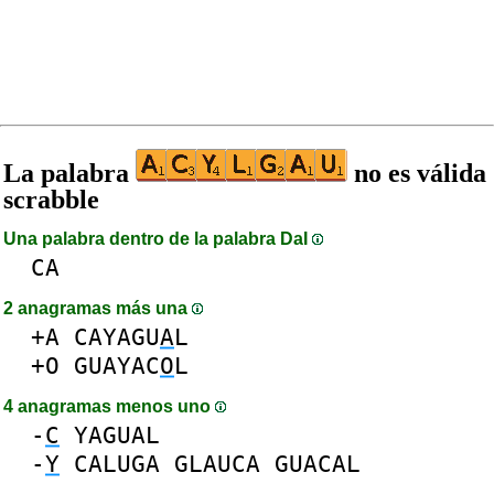
La palabra
no es válida
scrabble
Una palabra dentro de la palabra DaI
CA
2 anagramas más una
+A
CAYAGU
A
L
+O
GUAYAC
O
L
4 anagramas menos uno
-
C
YAGUAL
-
Y
CALUGA
GLAUCA
GUACAL