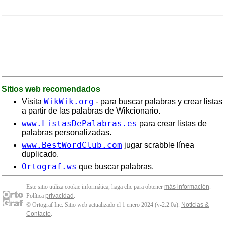
Sitios web recomendados
WikWik.org
Visita
- para buscar palabras y crear listas
a partir de las palabras de Wikcionario.
www.ListasDePalabras.es
para crear listas de
palabras personalizadas.
www.BestWordClub.com
jugar scrabble línea
duplicado.
Ortograf.ws
que buscar palabras.
Este sitio utiliza cookie informática, haga clic para obtener
más información
.
Política
privacidad
.
© Ortograf Inc. Sitio web actualizado el 1 enero 2024 (v-2.2.0
a
).
Noticias &
Contacto
.