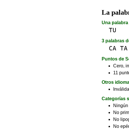
La pala
Una palabra 
TU
3 palabras d
CA
TA
Puntos de S
Cero, in
11 punto
Otros idiom
Inválid
Categorías s
Ningún
No pri
No lip
No epé