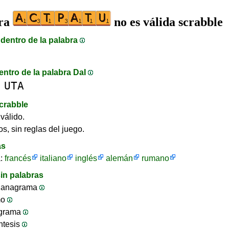
bra
no es válida scrabble
dentro de la palabra
entro de la palabra DaI
UTA
crabble
válido.
s, sin reglas del juego.
as
a:
francés
italiano
inglés
alemán
rumano
in palabras
 anagrama
mo
ograma
ntesis