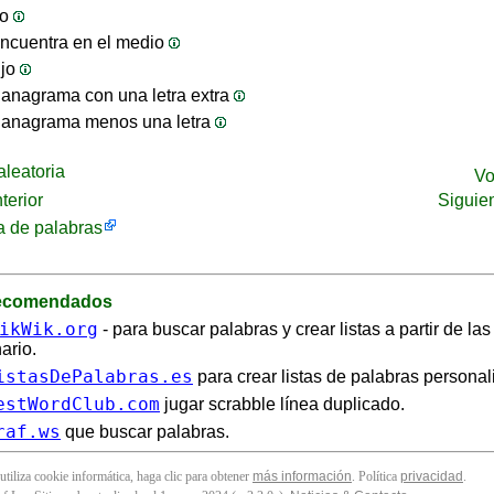
jo
ncuentra en el medio
ijo
anagrama con una letra extra
 anagrama menos una letra
leatoria
Vo
terior
Siguie
 de palabras
recomendados
ikWik.org
- para buscar palabras y crear listas a partir de la
ario.
istasDePalabras.es
para crear listas de palabras personal
estWordClub.com
jugar scrabble línea duplicado.
raf.ws
que buscar palabras.
 utiliza cookie informática, haga clic para obtener
más información
. Política
privacidad
.