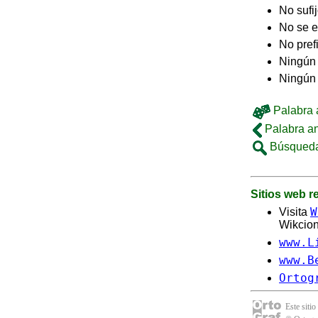
No sufi
No se e
No pref
Ningún 
Ningún
Palabra a
Palabra an
Búsqueda
Sitios web 
W
Visita
Wikcion
www.L
www.B
Ortog
Este sitio