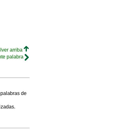
lver arriba
nte palabra
s palabras de
izadas.