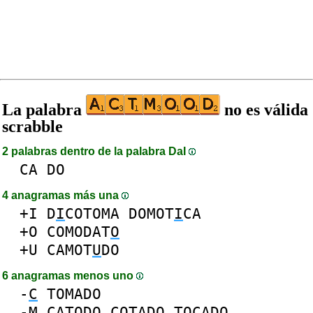
La palabra
no es válida
scrabble
2 palabras dentro de la palabra DaI
CA
DO
4 anagramas más una
+I
D
I
COTOMA
DOMOT
I
CA
+O
COMODAT
O
+U
CAMOT
U
DO
6 anagramas menos uno
-
C
TOMADO
-
M
CATODO
COTADO
TOCADO