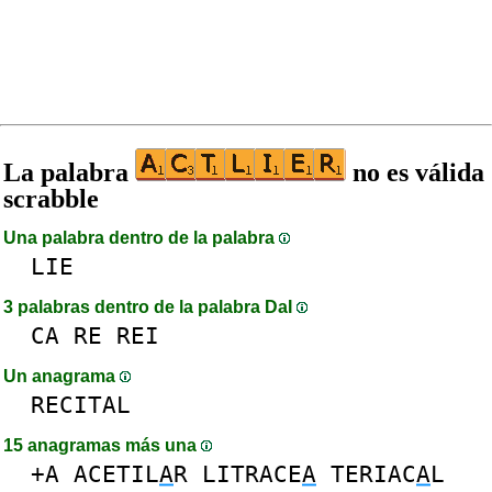
La palabra
no es válida
scrabble
Una palabra dentro de la palabra
LIE
3 palabras dentro de la palabra DaI
CA
RE
REI
Un anagrama
RECITAL
15 anagramas más una
+A
ACETIL
A
R
LITRACE
A
TERIAC
A
L