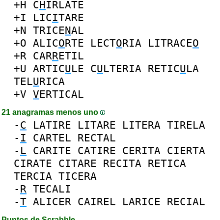
+H
C
H
IRLATE
+I
LIC
I
TARE
+N
TRICE
N
AL
+O
ALIC
O
RTE
LECT
O
RIA
LITRACE
O
+R
CAR
R
ETIL
+U
ARTIC
U
LE
C
U
LTERIA
RETIC
U
LA
TEL
U
RICA
+V
V
ERTICAL
21 anagramas menos uno
-
C
LATIRE
LITARE
LITERA
TIRELA
-
I
CARTEL
RECTAL
-
L
CARITE
CATIRE
CERITA
CIERTA
CIRATE
CITARE
RECITA
RETICA
TERCIA
TICERA
-
R
TECALI
-
T
ALICER
CAIREL
LARICE
RECIAL
Puntos de Scrabble