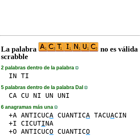
La palabra
no es válida
scrabble
2 palabras dentro de la palabra
IN
TI
5 palabras dentro de la palabra DaI
CA
CU
NI
UN
UNI
6 anagramas más una
+A
ANTICUC
A
CUANTIC
A
TACU
A
CIN
+I
CICUT
I
NA
+O
ANTICUC
O
CUANTIC
O