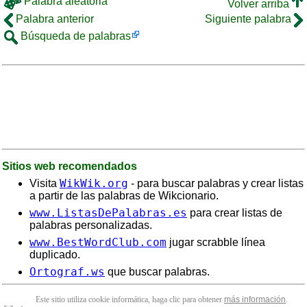
Palabra aleatoria
Volver arriba
Palabra anterior
Siguiente palabra
Búsqueda de palabras
Sitios web recomendados
WikWik.org
Visita
- para buscar palabras y crear listas
a partir de las palabras de Wikcionario.
www.ListasDePalabras.es
para crear listas de
palabras personalizadas.
www.BestWordClub.com
jugar scrabble línea
duplicado.
Ortograf.ws
que buscar palabras.
Este sitio utiliza cookie informática, haga clic para obtener
más información
.