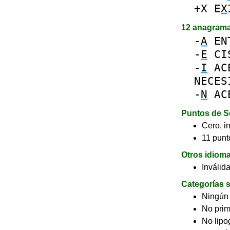
+X
E
X
12 anagram
-
A
EN
-
E
CI
-
I
AC
NECES
-
N
AC
Puntos de S
Cero, in
11 punto
Otros idiom
Inválid
Categorías s
Ningún
No pri
No lip