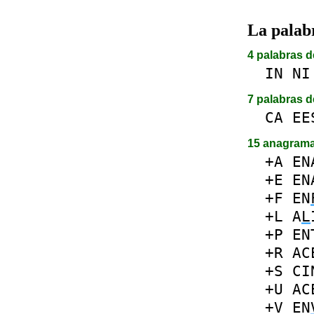
La pala
4 palabras d
IN
NI
7 palabras d
CA
EE
15 anagram
+A
EN
+E
EN
+F
EN
+L
A
L
+P
EN
+R
AC
+S
CI
+U
AC
+V
EN