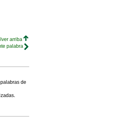
lver arriba
nte palabra
s palabras de
izadas.