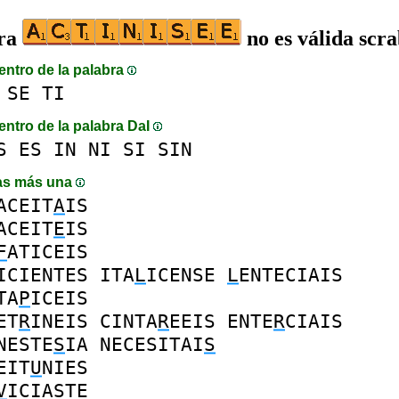
bra
no es válida scr
entro de la palabra
SE
TI
entro de la palabra DaI
S
ES
IN
NI
SI
SIN
as más una
ACEIT
A
IS
ACEIT
E
IS
F
ATICEIS
ICIENTES
ITA
L
ICENSE
L
ENTECIAIS
TA
P
ICEIS
ET
R
INEIS
CINTA
R
EEIS
ENTE
R
CIAIS
NESTE
S
IA
NECESITAI
S
EIT
U
NIES
V
ICIASTE