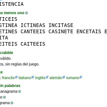
ISTENCIA
as menos uno
TICEIS
STINEA
ICTINEAS
INCITASE
ETINES
CANTEEIS
CASINETE
ENCETAIS
ITA
EITEIS
CAITEEIS
crabble
válido.
s, sin reglas del juego.
as
a:
francés
italiano
inglés
alemán
rumano
in palabras
 anagrama
mo
ograma