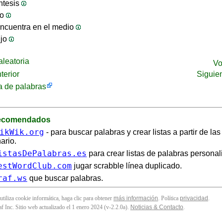
ntesis
jo
ncuentra en el medio
ijo
leatoria
Vo
terior
Siguie
 de palabras
recomendados
ikWik.org
- para buscar palabras y crear listas a partir de la
ario.
istasDePalabras.es
para crear listas de palabras personal
estWordClub.com
jugar scrabble línea duplicado.
raf.ws
que buscar palabras.
 utiliza cookie informática, haga clic para obtener
más información
. Política
privacidad
.
f Inc. Sitio web actualizado el 1 enero 2024 (v-2.2.0
a
).
Noticias & Contacto
.