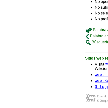
No epé
No sufi
No se e
No pref
Palabra a
Palabra an
Búsqueda
Sitios web 
W
Visita
Wikcion
www.L
www.B
Ortog
Este sitio
© Ortogra