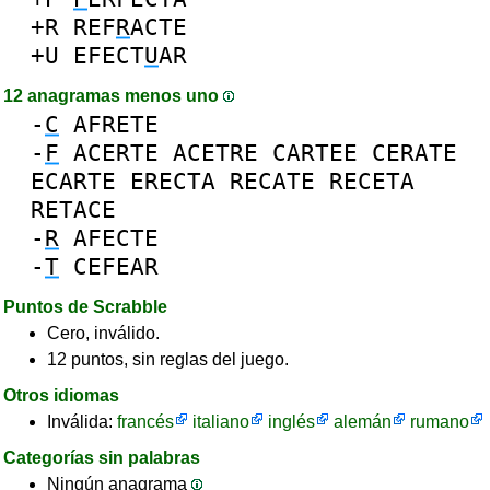
+R
REF
R
ACTE
+U
EFECT
U
AR
12 anagramas menos uno
-
C
AFRETE
-
F
ACERTE
ACETRE
CARTEE
CERATE
ECARTE
ERECTA
RECATE
RECETA
RETACE
-
R
AFECTE
-
T
CEFEAR
Puntos de Scrabble
Cero, inválido.
12 puntos, sin reglas del juego.
Otros idiomas
Inválida:
francés
italiano
inglés
alemán
rumano
Categorías sin palabras
Ningún anagrama