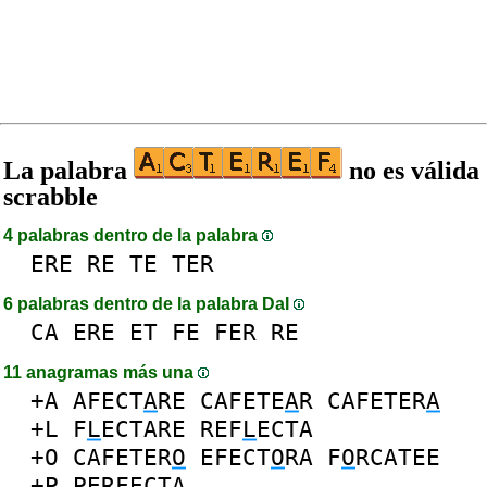
La palabra
no es válida
scrabble
4 palabras dentro de la palabra
ERE
RE
TE
TER
6 palabras dentro de la palabra DaI
CA
ERE
ET
FE
FER
RE
11 anagramas más una
+A
AFECT
A
RE
CAFETE
A
R
CAFETER
A
+L
F
L
ECTARE
REF
L
ECTA
+O
CAFETER
O
EFECT
O
RA
F
O
RCATEE
+P
P
ERFECTA