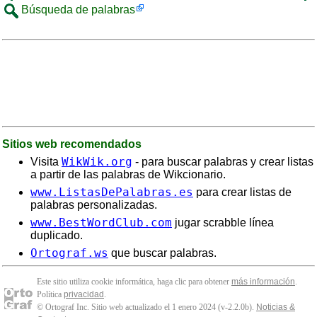
Búsqueda de palabras
Sitios web recomendados
WikWik.org
Visita
- para buscar palabras y crear listas
a partir de las palabras de Wikcionario.
www.ListasDePalabras.es
para crear listas de
palabras personalizadas.
www.BestWordClub.com
jugar scrabble línea
duplicado.
Ortograf.ws
que buscar palabras.
Este sitio utiliza cookie informática, haga clic para obtener
más información
.
Política
privacidad
.
© Ortograf Inc. Sitio web actualizado el 1 enero 2024 (v-2.2.0
b
).
Noticias &