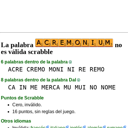
La palabra
no
es válida scrabble
6 palabras dentro de la palabra
ACRE
CREMO
MONI
NI
RE
REMO
8 palabras dentro de la palabra DaI
CA
IN
ME
MERCA
MU
MUI
NO
NOME
Puntos de Scrabble
Cero, inválido.
16 puntos, sin reglas del juego.
Otros idiomas
Inválida:
francés
italiano
inglés
alemán
rumano