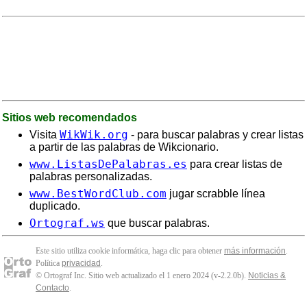
Sitios web recomendados
WikWik.org
Visita
- para buscar palabras y crear listas
a partir de las palabras de Wikcionario.
www.ListasDePalabras.es
para crear listas de
palabras personalizadas.
www.BestWordClub.com
jugar scrabble línea
duplicado.
Ortograf.ws
que buscar palabras.
Este sitio utiliza cookie informática, haga clic para obtener
más información
.
Política
privacidad
.
© Ortograf Inc. Sitio web actualizado el 1 enero 2024 (v-2.2.0
b
).
Noticias &
Contacto
.