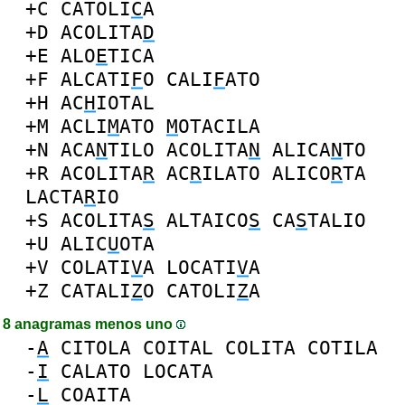
+C
CATOLI
C
A
+D
ACOLITA
D
+E
ALO
E
TICA
+F
ALCATI
F
O
CALI
F
ATO
+H
AC
H
IOTAL
+M
ACLI
M
ATO
M
OTACILA
+N
ACA
N
TILO
ACOLITA
N
ALICA
N
TO
+R
ACOLITA
R
AC
R
ILATO
ALICO
R
TA
LACTA
R
IO
+S
ACOLITA
S
ALTAICO
S
CA
S
TALIO
+U
ALIC
U
OTA
+V
COLATI
V
A
LOCATI
V
A
+Z
CATALI
Z
O
CATOLI
Z
A
8 anagramas menos uno
-
A
CITOLA
COITAL
COLITA
COTILA
-
I
CALATO
LOCATA
-
L
COAITA