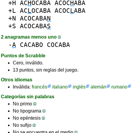
+H
AC
H
OCABA
ACOC
H
ABA
+L
AC
L
OCABA
ACOC
L
ABA
+N
ACOCABA
N
+S
ACOCABA
S
2 anagramas menos uno
-
A
CACABO
COCABA
Puntos de Scrabble
Cero, inválido.
13 puntos, sin reglas del juego.
Otros idiomas
Inválida:
francés
italiano
inglés
alemán
rumano
Categorías sin palabras
No primo
No lipograma
No epéntesis
No sufijo
No se encuentra en el medio