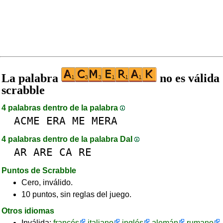
La palabra
no es válida
scrabble
4 palabras dentro de la palabra
ACME
ERA
ME
MERA
4 palabras dentro de la palabra DaI
AR
ARE
CA
RE
Puntos de Scrabble
Cero, inválido.
10 puntos, sin reglas del juego.
Otros idiomas
Inválida:
francés
italiano
inglés
alemán
rumano