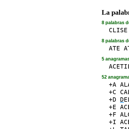
La pala
8 palabras d
CLISE
8 palabras d
ATE
A
5 anagrama
ACETI
52 anagram
+A
AL
+C
CA
+D
D
E
+E
AC
+F
AL
+I
AC