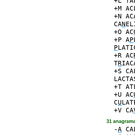
+L
TA
+M
AC
+N
AC
CA
N
EL
+O
AC
+P
A
P
P
LATI
+R
AC
T
R
IAC
+S
CA
LACTA
+T
AT
+U
AC
C
U
LAT
+V
CA
31 anagram
-
A
CA