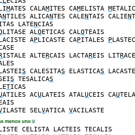
L
L
ECIAS
LI
M
ATES
CALA
M
ITES
CA
M
ELISTA
M
ETALI
A
N
TILES
ALICA
N
TES
CALE
N
TAIS
CALIE
N
ITAS
LATE
N
CIAS
O
LITASE
AL
O
ETICAS
CAL
O
TEAIS
LACISTE
A
P
LICASTE
CA
P
ITALES
P
LASTE
CASE
R
ISTALE
ALTE
R
CAIS
LACTA
R
EIS
LIT
R
AC
ALES
LASTEI
S
CALESITA
S
ELASTICA
S
LACAST
SEI
S
TESALICA
S
LE
T
ICAS
U
ATILES
AC
U
LATEIS
ATAL
U
CEIS
CA
U
TEL
EAIS
V
ILASTE
SEL
V
ATICA
V
ACILASTE
as menos uno
LISTE
CELISTA
LACTEIS
TECALIS