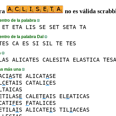
bra
no es válida scrabb
entro de la palabra
ET
ETA
LIS
SE
SET
SETA
TA
entro de la palabra DaI
TES
CA
ES
SI
SIL
TE
TES
s
LAS
ALICATES
CALESITA
ELASTICA
TES
as más una
ACI
A
STE
ALICAT
A
SE
L
C
ETAIS
CATALI
C
ES
LTAICAS
ETILAS
E
CALET
E
AIS
EL
E
ATICAS
CATI
F
ES
F
ATALICES
ETILA
I
S
ALICATE
I
S
TIL
I
ACEAS