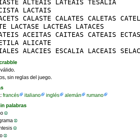
IASTE
ALTEAIS
LATEAIS
TESALIA
CISTA
LACTAIS
ACETS
CALASTE
CALATES
CALETAS
CATE
TE
LACTASE
LACTEAS
LATACES
ATEIS
ACEITAS
CAITEAS
CATEAIS
ECTA
ETILA
ALICATE
IALES
ALACIES
ESCALIA
LACEAIS
SELA
crabble
válido.
os, sin reglas del juego.
as
a:
francés
italiano
inglés
alemán
rumano
in palabras
mo
ograma
ntesis
jo