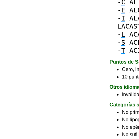
-
C
AL
-
E
AL
-
I
AL
LACAS
-
L
AC
-
S
AC
-
T
AC
Puntos de S
Cero, in
10 punt
Otros idiom
Inválid
Categorías s
No pri
No lip
No epé
No sufi