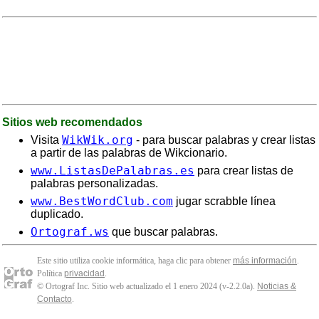
Sitios web recomendados
WikWik.org
Visita
- para buscar palabras y crear listas
a partir de las palabras de Wikcionario.
www.ListasDePalabras.es
para crear listas de
palabras personalizadas.
www.BestWordClub.com
jugar scrabble línea
duplicado.
Ortograf.ws
que buscar palabras.
Este sitio utiliza cookie informática, haga clic para obtener
más información
.
Política
privacidad
.
© Ortograf Inc. Sitio web actualizado el 1 enero 2024 (v-2.2.0
a
).
Noticias &
Contacto
.