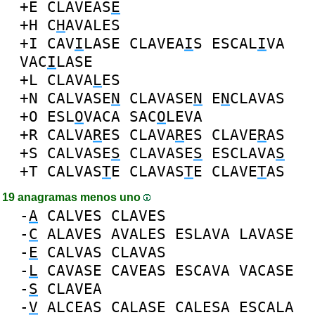
+E
CLAVEAS
E
+H
C
H
AVALES
+I
CAV
I
LASE
CLAVEA
I
S
ESCAL
I
VA
VAC
I
LASE
+L
CLAVA
L
ES
+N
CALVASE
N
CLAVASE
N
E
N
CLAVAS
+O
ESL
O
VACA
SAC
O
LEVA
+R
CALVA
R
ES
CLAVA
R
ES
CLAVE
R
AS
+S
CALVASE
S
CLAVASE
S
ESCLAVA
S
+T
CALVAS
T
E
CLAVAS
T
E
CLAVE
T
AS
19 anagramas menos uno
-
A
CALVES
CLAVES
-
C
ALAVES
AVALES
ESLAVA
LAVASE
-
E
CALVAS
CLAVAS
-
L
CAVASE
CAVEAS
ESCAVA
VACASE
-
S
CLAVEA
-
V
ALCEAS
CALASE
CALESA
ESCALA