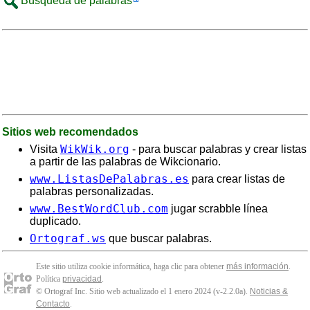
Búsqueda de palabras
Sitios web recomendados
WikWik.org
Visita
- para buscar palabras y crear listas
a partir de las palabras de Wikcionario.
www.ListasDePalabras.es
para crear listas de
palabras personalizadas.
www.BestWordClub.com
jugar scrabble línea
duplicado.
Ortograf.ws
que buscar palabras.
Este sitio utiliza cookie informática, haga clic para obtener
más información
.
Política
privacidad
.
© Ortograf Inc. Sitio web actualizado el 1 enero 2024 (v-2.2.0
a
).
Noticias &
Contacto
.