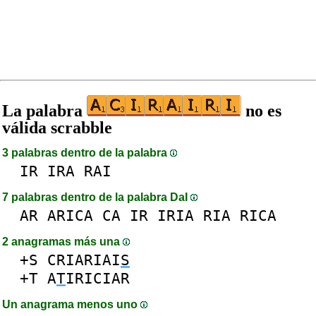
La palabra
no es
válida scrabble
3 palabras dentro de la palabra
IR
IRA
RAI
7 palabras dentro de la palabra DaI
AR
ARICA
CA
IR
IRIA
RIA
RICA
2 anagramas más una
+S
CRIARIAI
S
+T
A
T
IRICIAR
Un anagrama menos uno