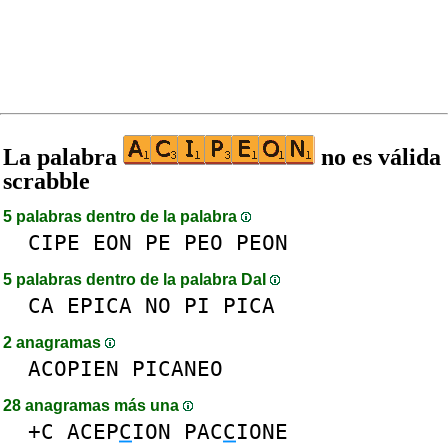
La palabra
no es válida
scrabble
5 palabras dentro de la palabra
CIPE
EON
PE
PEO
PEON
5 palabras dentro de la palabra DaI
CA
EPICA
NO
PI
PICA
2 anagramas
ACOPIEN
PICANEO
28 anagramas más una
+C
ACEP
C
ION
PAC
C
IONE