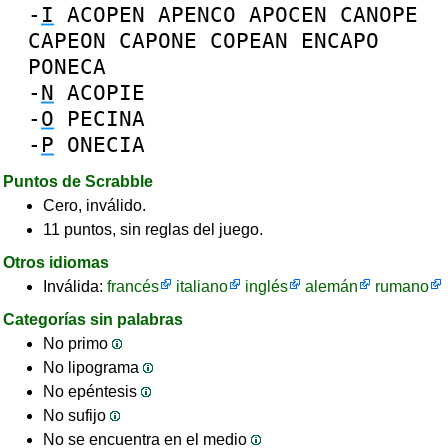
-
I
ACOPEN
APENCO
APOCEN
CANOPE
CAPEON
CAPONE
COPEAN
ENCAPO
PONECA
-
N
ACOPIE
-
O
PECINA
-
P
ONECIA
Puntos de Scrabble
Cero, inválido.
11 puntos, sin reglas del juego.
Otros idiomas
Inválida:
francés
italiano
inglés
alemán
rumano
Categorías sin palabras
No primo
No lipograma
No epéntesis
No sufijo
No se encuentra en el medio