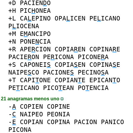
+D
PACIEN
D
O
+H
PIC
H
ONEA
+L
CA
L
EPINO
OPA
L
ICEN
PE
L
ICANO
P
L
IOCENA
+M
E
M
ANCIPO
+N
PONE
N
CIA
+R
APE
R
CION
COPIA
R
EN
COPINA
R
E
PACIE
R
ON
PE
R
ICONA
PICONE
R
A
+S
CAPONEI
S
COPIA
S
EN
COPINA
S
E
NAIPE
S
CO
PACIONE
S
PECINO
S
A
+T
CAPI
T
ONE
COPIAN
T
E
EPICAN
T
O
PE
T
ICANO
PICO
T
EAN
PO
T
ENCIA
21 anagramas menos uno
-
A
COPIEN
COPINE
-
C
NAIPEO
PEONIA
-
E
COPIAN
COPINA
PACION
PANICO
PICONA