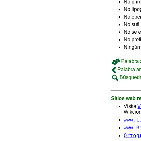
No pri
No lip
No epé
No sufi
No se e
No pref
Ningún 
Palabra a
Palabra an
Búsqueda
Sitios web 
W
Visita
Wikcion
www.L
www.B
Ortog