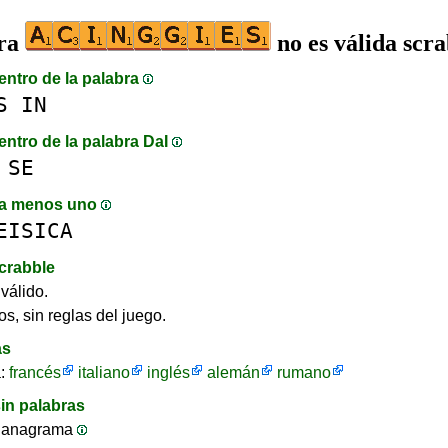
bra
no es válida scr
entro de la palabra
S
IN
entro de la palabra DaI
SE
a menos uno
EISICA
crabble
válido.
os, sin reglas del juego.
as
a:
francés
italiano
inglés
alemán
rumano
in palabras
 anagrama