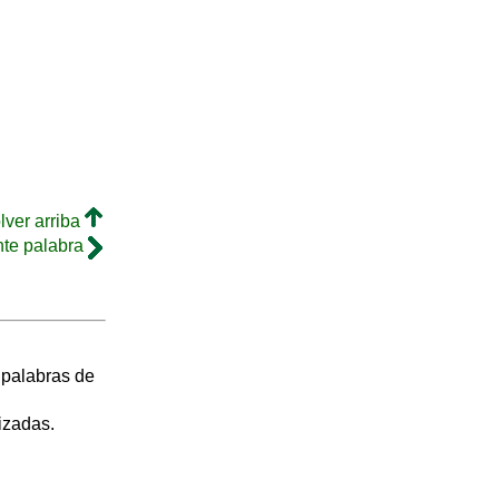
lver arriba
nte palabra
s palabras de
izadas.