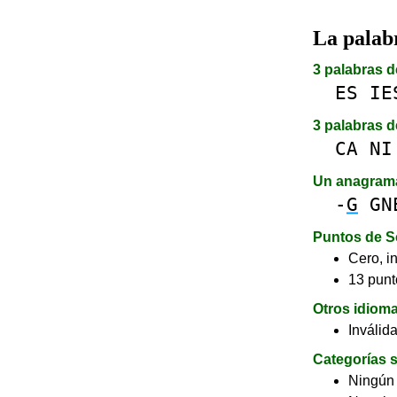
La pala
3 palabras d
ES
IE
3 palabras d
CA
NI
Un anagram
-
G
GN
Puntos de S
Cero, in
13 punt
Otros idiom
Inválid
Categorías s
Ningún