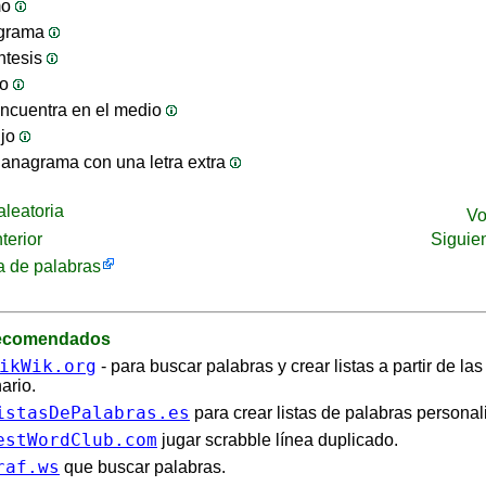
mo
ograma
ntesis
jo
ncuentra en el medio
ijo
anagrama con una letra extra
leatoria
Vo
terior
Siguie
 de palabras
recomendados
ikWik.org
- para buscar palabras y crear listas a partir de la
ario.
istasDePalabras.es
para crear listas de palabras personal
estWordClub.com
jugar scrabble línea duplicado.
raf.ws
que buscar palabras.