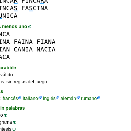
INCA
R
FINCA
R
A
INCA
S
FA
S
CINA
U
NICA
s menos uno
NCA
INA
FAINA
FIANA
IAN
CANIA
NACIA
ACA
crabble
válido.
s, sin reglas del juego.
as
a:
francés
italiano
inglés
alemán
rumano
in palabras
mo
ograma
ntesis