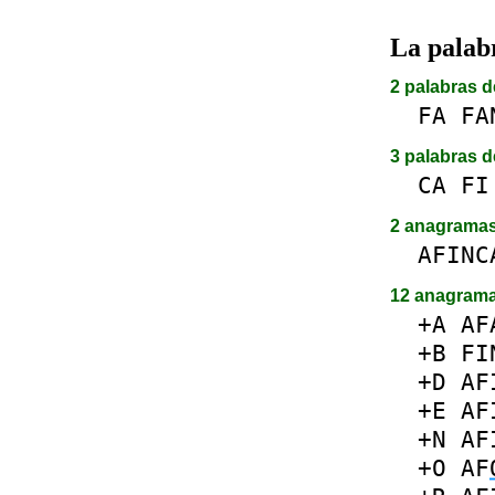
La pala
2 palabras d
FA
FA
3 palabras d
CA
FI
2 anagrama
AFINC
12 anagram
+A
AF
+B
FI
+D
AF
+E
AF
+N
AF
+O
AF