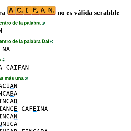
bra
no es válida scrabble
entro de la palabra
N
entro de la palabra DaI
NA
s
A
CAIFAN
as más una
ACI
A
N
NCA
B
A
INCA
D
IANC
E
CAF
E
INA
INCA
N
O
NICA