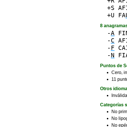
+R
AF
+S
AF
+U
FA
8 anagrama
-
A
FI
-
C
AF
-
F
CA
-
N
FI
Puntos de S
Cero, in
11 punto
Otros idiom
Inválid
Categorías s
No pri
No lip
No epé