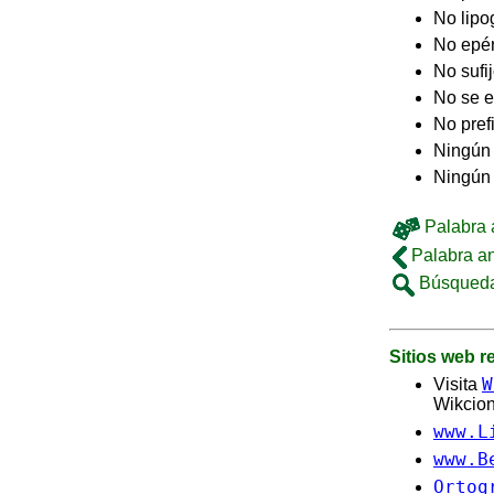
No lip
No epé
No sufi
No se e
No pref
Ningún 
Ningún
Palabra a
Palabra an
Búsqueda
Sitios web 
W
Visita
Wikcion
www.L
www.B
Ortog