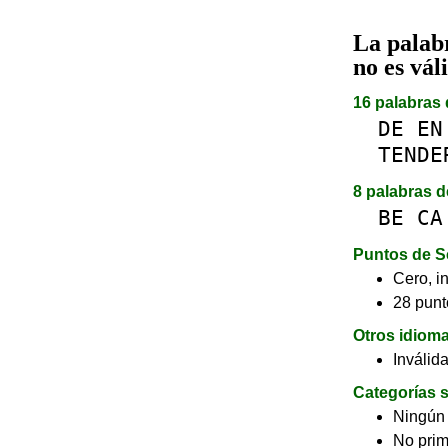
La pala
no es vál
16 palabras 
DE
EN
TENDE
8 palabras d
BE
CA
Puntos de S
Cero, in
28 punt
Otros idiom
Inválid
Categorías s
Ningún
No pri