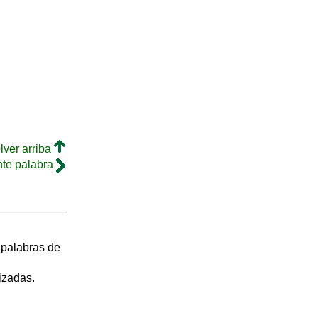
lver arriba
nte palabra
s palabras de
izadas.