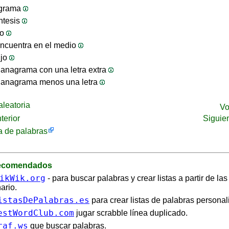
ograma
ntesis
jo
ncuentra en el medio
ijo
anagrama con una letra extra
 anagrama menos una letra
leatoria
Vo
terior
Siguie
 de palabras
recomendados
ikWik.org
- para buscar palabras y crear listas a partir de la
ario.
istasDePalabras.es
para crear listas de palabras personal
estWordClub.com
jugar scrabble línea duplicado.
raf.ws
que buscar palabras.