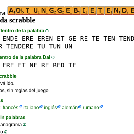
bra
ida scrabble
dentro de la palabra
ENDE
ERE
EREN
ET
GE
RE
TE
TEN
TEN
R
TENDERE
TU
TUN
UN
entro de la palabra DaI
ERE
ET
NE
RE
RED
TE
crabble
válido.
os, sin reglas del juego.
as
a:
francés
italiano
inglés
alemán
rumano
in palabras
 anagrama
mo