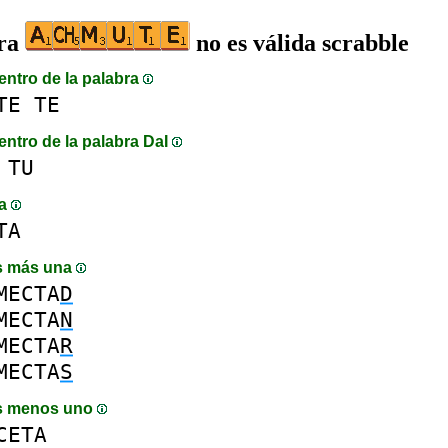
bra
no es válida scrabble
entro de la palabra
TE
TE
entro de la palabra DaI
TU
ma
TA
s más una
MECTA
D
MECTA
N
MECTA
R
MECTA
S
s menos uno
CETA