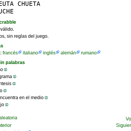
EUTA
CHUETA
UCHE
crabble
válido.
os, sin reglas del juego.
as
a:
francés
italiano
inglés
alemán
rumano
in palabras
mo
ograma
ntesis
jo
ncuentra en el medio
ijo
leatoria
Vo
terior
Siguie