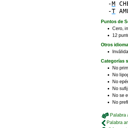
-
M
CH
-
T
AM
Puntos de S
Cero, in
12 punt
Otros idiom
Inválid
Categorías s
No pri
No lip
No epé
No sufi
No se e
No pref
Palabra a
Palabra an