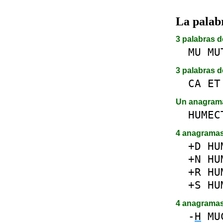
La pala
3 palabras d
MU
MU
3 palabras d
CA
ET
Un anagra
HUMEC
4 anagrama
+D
HU
+N
HU
+R
HU
+S
HU
4 anagrama
-
H
MU