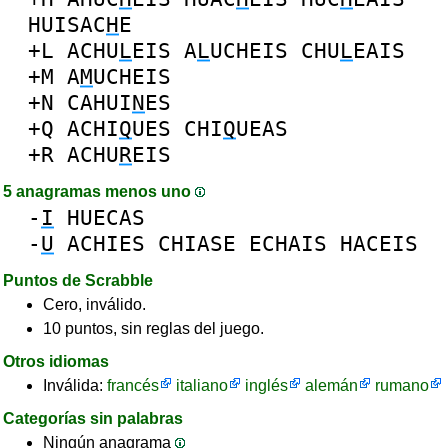
HUISAC
H
E
+L
ACHU
L
EIS
A
L
UCHEIS
CHU
L
EAIS
+M
A
M
UCHEIS
+N
CAHUI
N
ES
+Q
ACHI
Q
UES
CHI
Q
UEAS
+R
ACHU
R
EIS
5 anagramas menos uno
-
I
HUECAS
-
U
ACHIES
CHIASE
ECHAIS
HACEIS
Puntos de Scrabble
Cero, inválido.
10 puntos, sin reglas del juego.
Otros idiomas
Inválida:
francés
italiano
inglés
alemán
rumano
Categorías sin palabras
Ningún anagrama