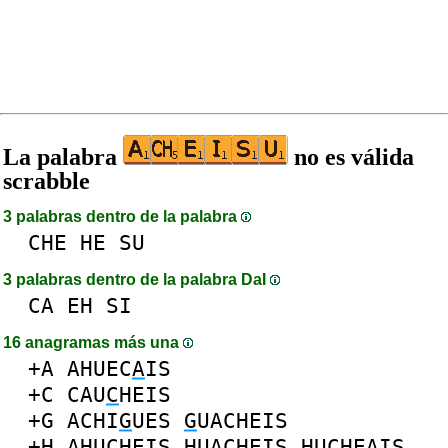
La palabra
no es válida
scrabble
3 palabras dentro de la palabra
CHE
HE
SU
3 palabras dentro de la palabra DaI
CA
EH
SI
16 anagramas más una
+A
AHUEC
A
IS
+C
CAU
C
HEIS
+G
ACHI
G
UES
G
UACHEIS
+H
AHUC
H
EIS
HUAC
H
EIS
HUC
H
EAIS