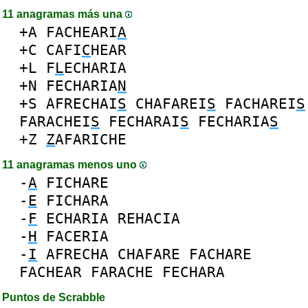
11 anagramas más una
+A
FACHEARI
A
+C
CAFI
C
HEAR
+L
F
L
ECHARIA
+N
FECHARIA
N
+S
AFRECHAI
S
CHAFAREI
S
FACHAREI
S
FARACHEI
S
FECHARAI
S
FECHARIA
S
+Z
Z
AFARICHE
11 anagramas menos uno
-
A
FICHARE
-
E
FICHARA
-
F
ECHARIA
REHACIA
-
H
FACERIA
-
I
AFRECHA
CHAFARE
FACHARE
FACHEAR
FARACHE
FECHARA
Puntos de Scrabble