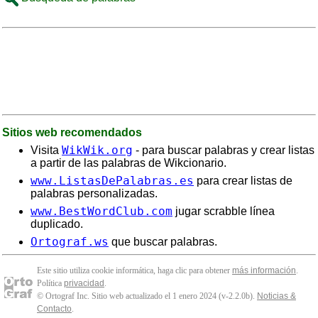
Sitios web recomendados
WikWik.org
Visita
- para buscar palabras y crear listas
a partir de las palabras de Wikcionario.
www.ListasDePalabras.es
para crear listas de
palabras personalizadas.
www.BestWordClub.com
jugar scrabble línea
duplicado.
Ortograf.ws
que buscar palabras.
Este sitio utiliza cookie informática, haga clic para obtener
más información
.
Política
privacidad
.
© Ortograf Inc. Sitio web actualizado el 1 enero 2024 (v-2.2.0
b
).
Noticias &
Contacto
.