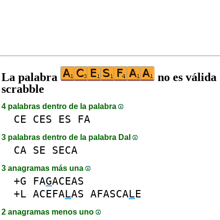
La palabra
no es válida
scrabble
4 palabras dentro de la palabra
CE
CES
ES
FA
3 palabras dentro de la palabra DaI
CA
SE
SECA
3 anagramas más una
+G
FA
G
ACEAS
+L
ACEFA
L
AS
AFASCA
L
E
2 anagramas menos uno