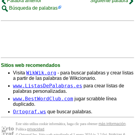
Palabra anterior
Siguiente palabra
Búsqueda de palabras
Sitios web recomendados
WikWik.org
Visita
- para buscar palabras y crear listas
a partir de las palabras de Wikcionario.
www.ListasDePalabras.es
para crear listas de
palabras personalizadas.
www.BestWordClub.com
jugar scrabble línea
duplicado.
Ortograf.ws
que buscar palabras.
Este sitio utiliza cookie informática, haga clic para obtener
más información
.
Política
privacidad
.
© Ortograf Inc. Sitio web actualizado el 1 enero 2024 (v-2.2.0
a
).
Noticias &