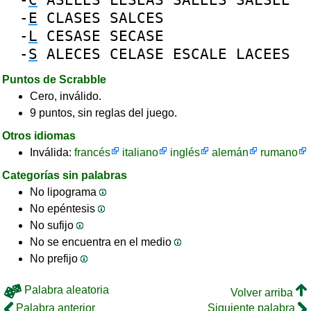
-
E
CLASES
SALCES
-
L
CESASE
SECASE
-
S
ALECES
CELASE
ESCALE
LACEES
Puntos de Scrabble
Cero, inválido.
9 puntos, sin reglas del juego.
Otros idiomas
Inválida:
francés
italiano
inglés
alemán
rumano
Categorías sin palabras
No lipograma
No epéntesis
No sufijo
No se encuentra en el medio
No prefijo
Palabra aleatoria
Volver arriba
Palabra anterior
Siguiente palabra