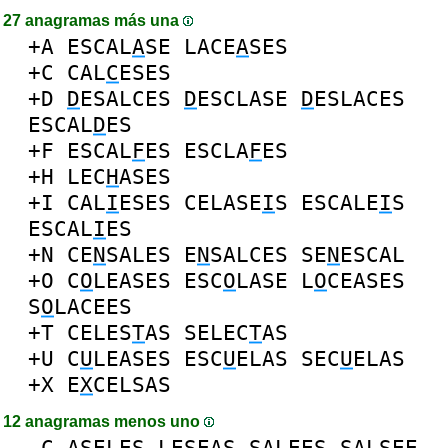
27 anagramas más una
+A
ESCAL
A
SE
LACE
A
SES
+C
CAL
C
ESES
+D
D
ESALCES
D
ESCLASE
D
ESLACES
ESCAL
D
ES
+F
ESCAL
F
ES
ESCLA
F
ES
+H
LEC
H
ASES
+I
CAL
I
ESES
CELASE
I
S
ESCALE
I
S
ESCAL
I
ES
+N
CE
N
SALES
E
N
SALCES
SE
N
ESCAL
+O
C
O
LEASES
ESC
O
LASE
L
O
CEASES
S
O
LACEES
+T
CELES
T
AS
SELEC
T
AS
+U
C
U
LEASES
ESC
U
ELAS
SEC
U
ELAS
+X
E
X
CELSAS
12 anagramas menos uno
-
C
ASELES
LESEAS
SALEES
SALSEE