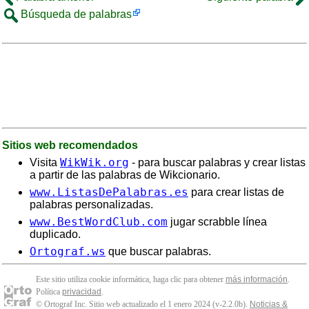
Búsqueda de palabras
Sitios web recomendados
WikWik.org
Visita
- para buscar palabras y crear listas
a partir de las palabras de Wikcionario.
www.ListasDePalabras.es
para crear listas de
palabras personalizadas.
www.BestWordClub.com
jugar scrabble línea
duplicado.
Ortograf.ws
que buscar palabras.
Este sitio utiliza cookie informática, haga clic para obtener
más información
.
Política
privacidad
.
© Ortograf Inc. Sitio web actualizado el 1 enero 2024 (v-2.2.0
b
).
Noticias &