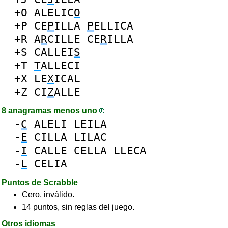
+O
ALELIC
O
+P
CE
P
ILLA
P
ELLICA
+R
A
R
CILLE
CE
R
ILLA
+S
CALLEI
S
+T
T
ALLECI
+X
LE
X
ICAL
+Z
CI
Z
ALLE
8 anagramas menos uno
-
C
ALELI
LEILA
-
E
CILLA
LILAC
-
I
CALLE
CELLA
LLECA
-
L
CELIA
Puntos de Scrabble
Cero, inválido.
14 puntos, sin reglas del juego.
Otros idiomas