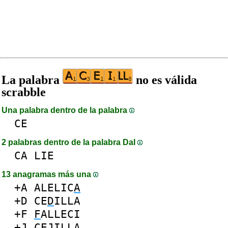
La palabra
no es válida
scrabble
Una palabra dentro de la palabra
CE
2 palabras dentro de la palabra DaI
CA
LIE
13 anagramas más una
+A
ALELIC
A
+D
CE
D
ILLA
+F
F
ALLECI
+J
CE
J
ILLA