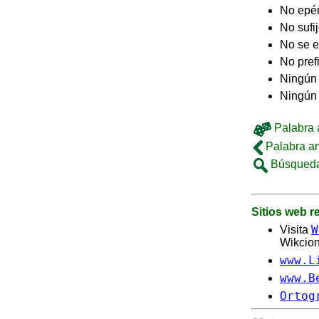
No epé
No sufi
No se e
No pref
Ningún 
Ningún
Palabra a
Palabra an
Búsqueda
Sitios web 
W
Visita
Wikcion
www.L
www.B
Ortog