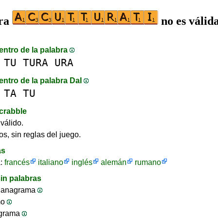
bra
no es válid
entro de la palabra
TU
TURA
URA
entro de la palabra DaI
TA
TU
crabble
válido.
os, sin reglas del juego.
as
a:
francés
italiano
inglés
alemán
rumano
in palabras
 anagrama
mo
ograma