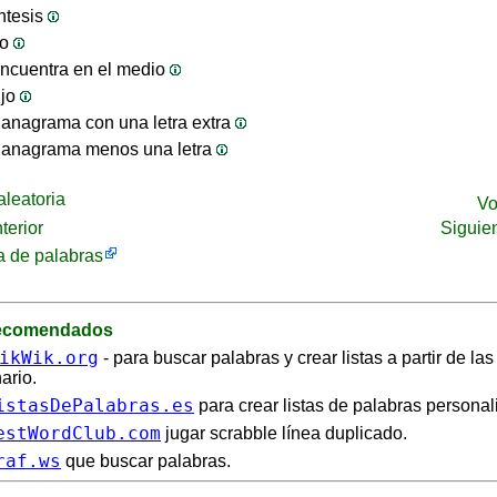
ntesis
jo
ncuentra en el medio
ijo
anagrama con una letra extra
 anagrama menos una letra
leatoria
Vo
terior
Siguie
 de palabras
recomendados
ikWik.org
- para buscar palabras y crear listas a partir de la
ario.
istasDePalabras.es
para crear listas de palabras personal
estWordClub.com
jugar scrabble línea duplicado.
raf.ws
que buscar palabras.