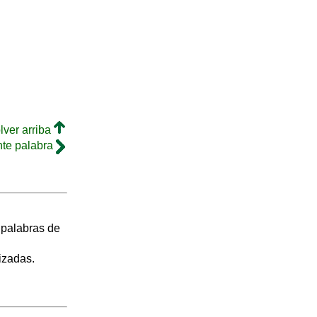
lver arriba
nte palabra
s palabras de
izadas.