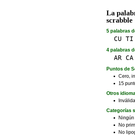
La pala
scrabble
5 palabras d
CU
TI
4 palabras d
AR
CA
Puntos de S
Cero, in
15 punt
Otros idiom
Inválid
Categorías s
Ningún
No pri
No lip