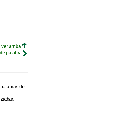
lver arriba
nte palabra
s palabras de
izadas.