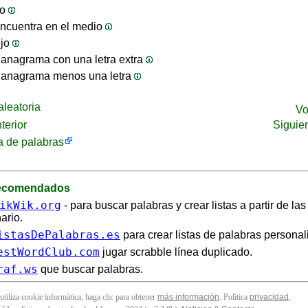
jo
ncuentra en el medio
ijo
anagrama con una letra extra
 anagrama menos una letra
leatoria
Vo
terior
Siguie
 de palabras
recomendados
ikWik.org
- para buscar palabras y crear listas a partir de la
ario.
istasDePalabras.es
para crear listas de palabras personal
estWordClub.com
jugar scrabble línea duplicado.
raf.ws
que buscar palabras.
 utiliza cookie informática, haga clic para obtener
más información
. Política
privacidad
.