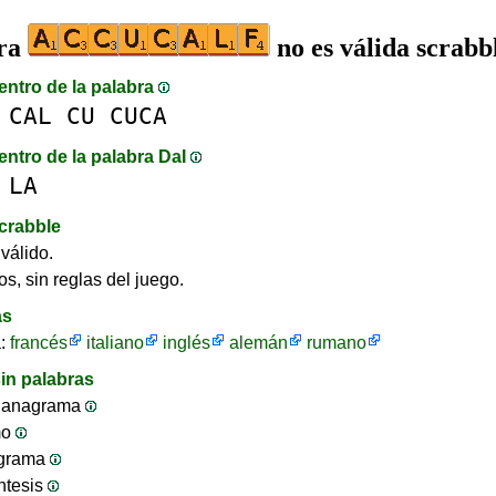
bra
no es válida scrabb
entro de la palabra
CAL
CU
CUCA
entro de la palabra DaI
LA
crabble
válido.
os, sin reglas del juego.
as
a:
francés
italiano
inglés
alemán
rumano
in palabras
 anagrama
mo
ograma
ntesis