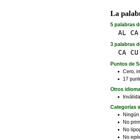
La pala
5 palabras d
AL
CA
3 palabras d
CA
CU
Puntos de S
Cero, in
17 punt
Otros idiom
Inválid
Categorías s
Ningún
No pri
No lip
No epé