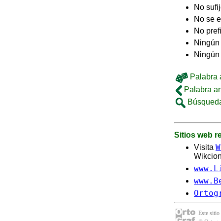
No sufi
No se e
No pref
Ningún 
Ningún
Palabra a
Palabra an
Búsqueda
Sitios web 
W
Visita
Wikcion
www.L
www.B
Ortog
Este sitio