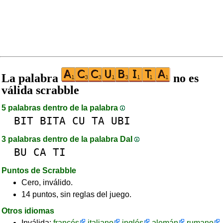
La palabra
no es
válida scrabble
5 palabras dentro de la palabra
BIT
BITA
CU
TA
UBI
3 palabras dentro de la palabra DaI
BU
CA
TI
Puntos de Scrabble
Cero, inválido.
14 puntos, sin reglas del juego.
Otros idiomas
Inválida:
francés
italiano
inglés
alemán
rumano