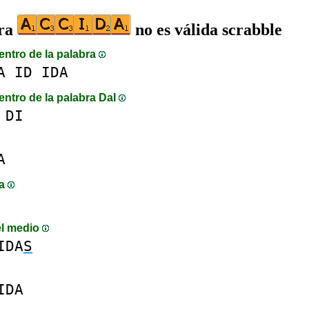
bra
no es válida scrabble
entro de la palabra
A
ID
IDA
entro de la palabra DaI
DI
A
ma
el medio
IDA
S
IDA