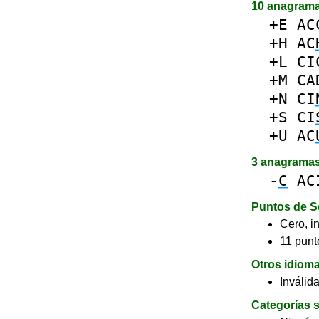
10 anagram
+E
AC
+H
AC
+L
CI
+M
CA
+N
CI
+S
CI
+U
AC
3 anagrama
-
C
AC
Puntos de S
Cero, in
11 punto
Otros idiom
Inválid
Categorías s