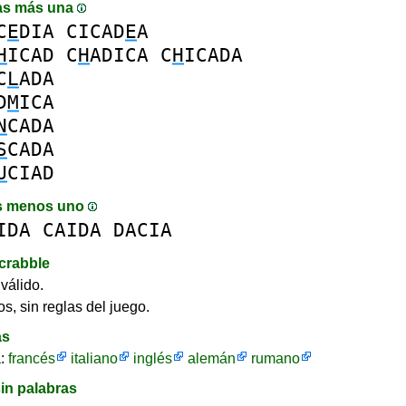
as más una
C
E
DIA
CICAD
E
A
H
ICAD
C
H
ADICA
C
H
ICADA
C
L
ADA
D
M
ICA
N
CADA
S
CADA
U
CIAD
s menos uno
IDA
CAIDA
DACIA
crabble
válido.
s, sin reglas del juego.
as
a:
francés
italiano
inglés
alemán
rumano
in palabras