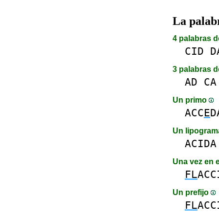
La pala
4 palabras d
CID
D
3 palabras d
AD
CA
Un primo
ACC
E
D
Un lipogra
ACIDA
Una vez en 
FL
ACC
Un prefijo
FL
ACC