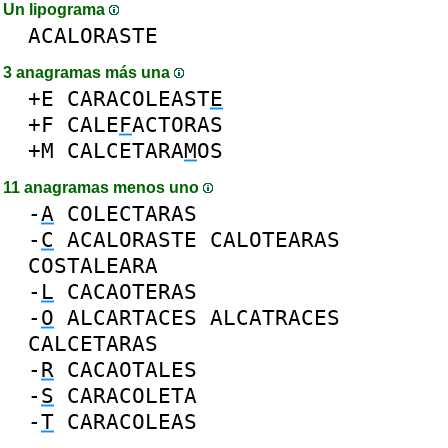
Un lipograma
ACALORASTE
3 anagramas más una
+E
CARACOLEAST
E
+F
CALE
F
ACTORAS
+M
CALCETARA
M
OS
11 anagramas menos uno
-
A
COLECTARAS
-
C
ACALORASTE
CALOTEARAS
COSTALEARA
-
L
CACAOTERAS
-
O
ALCARTACES
ALCATRACES
CALCETARAS
-
R
CACAOTALES
-
S
CARACOLETA
-
T
CARACOLEAS